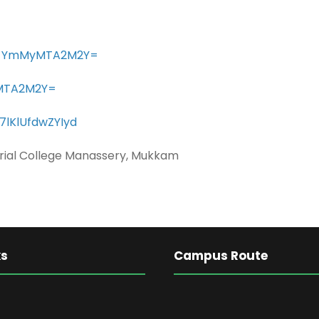
hid=YmMyMTA2M2Y=
yMTA2M2Y=
7lKlUfdwZYIyd
al College Manassery, Mukkam
ks
Campus Route