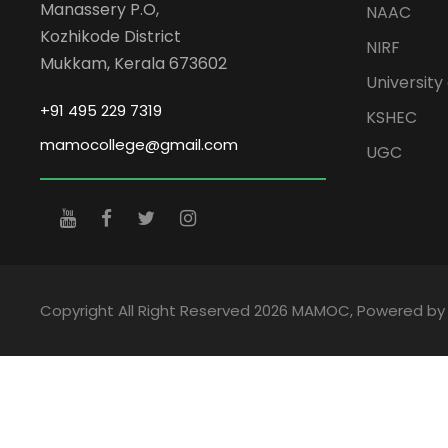
Manassery P.O,
NAAC
Kozhikode District
NIRF
Mukkam, Kerala 673602
University 
+91 495 229 7319
KSHEC
mamocollege@gmail.com
UGC
Copyright All Right Reserved 2026 MAMOC, Powered b