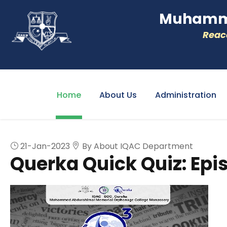
Muhamme
Reacc
Home
About Us
Administration
21-Jan-2023
By About IQAC Department
Querka Quick Quiz: Epis