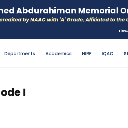
d Abdurahiman Memorial Or
redited by NAAC with 'A' Grade, Affiliated to the U
Linw
Departments
Academics
NIRF
IQAC
S
ode I