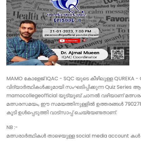
MAMO കോളേജ് IQAC - SQC യുടെ കീഴിലുള്ള QUREKA -
വിദ്യാർത്ഥികൾക്കുമായി സംഘടിപ്പിക്കുന്ന Quiz Series
mamocollegeofficial യൂട്യൂബ് ചാനൽ വഴിയാണ് മത്സരം
മത്സരസമയം, ഈ സമയത്തിനുള്ളിൽ ഉത്തരങ്ങൾ 79027865
കൂടി ഉൾപ്പെടുത്തി വാട്സാപ്പ് ചെയ്യേണ്ടതാണ്.
NB :-
മത്സരാർത്ഥികൾ താഴെയുള്ള social media account കൾ 