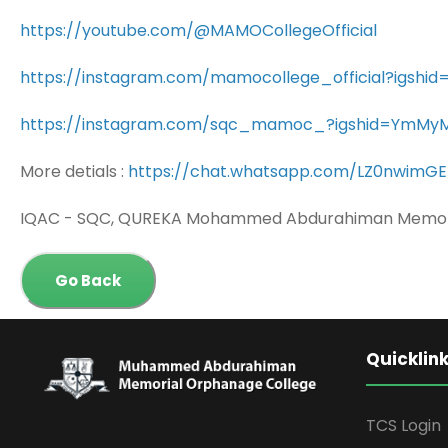
https://youtube.com/@MAMOCollegeOfficial
https://instagram.com/mamocollege_official?igs
https://instagram.com/sqc_mamoc_?igshid=YmM
More detials :
https://chat.whatsapp.com/LZ0nwimGE
IQAC - SQC, QUREKA Mohammed Abdurahiman Memori
Go Back
Quicklin
TCS Login