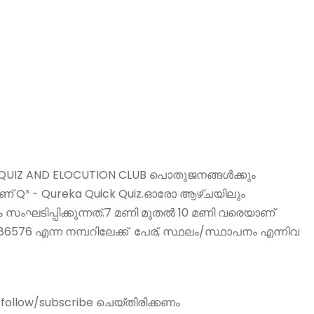
 QUIZ AND ELOCUTION CLUB പൊതുജനങ്ങൾക്കും
 ആണ് Q³ - Qureka Quick Quiz.ഓരോ ആഴ്ചയിലും
 സംഘടിപ്പിക്കുന്നത്.7 മണി മുതൽ 10 മണി വരെയാണ്
76 എന്ന നമ്പറിലേക്ക് പേര്, സ്ഥലം/സ്ഥാപനം എന്നിവ
follow/subscribe ചെയ്തിരിക്കണം